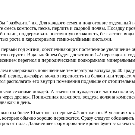
обы "разбудить" их. Для каждого семени подготовьте отдельный 
 смесь компоста, песка, перлита и садовой почвы. Посадку пров
ный полив, поддерживать постоянную влажность, без застоев вод
остью роста и характерными темно-зелёными листьями.
в первый год жизни, обеспечивающих постепенное увеличение о
того грунта. В дальнейшем будет достаточно 1-2 пересадок в год
внесением перегноя и периодическими подкормками минеральны
облем выдерживать повышенные температуры воздуха до 40 граду
етний период джекфрут можно переносить на балкон или террасу, 
тся располагать его внутри помещения подальше от отопительны
ыми сезонами дождей. А значит он нуждается в частом поливе,
ся через дренаж. Пониженная влажность воздуха должна компен
дважды в день.
ысоты более 10 метров за первые 4-5 лет жизни. В условиях к
 которые обычно хорошо переносятся. Сразу следует обозначит
метров от пола. Дальнейшее формирование кроны будет заключать