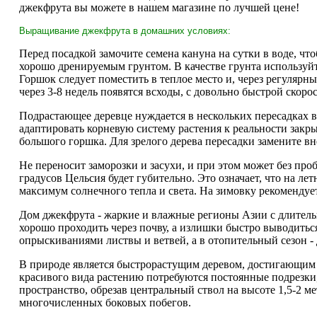
джекфрута вы можете в нашем магазине по лучшей цене!
Выращивание джекфрута в домашних условиях:
Перед посадкой замочите семена кануна на сутки в воде, чт
хорошо дренируемым грунтом. В качестве грунта используйте
Горшок следует поместить в теплое место и, через регуляр
через 3-8 недель появятся всходы, с довольно быстрой скор
Подрастающее деревце нуждается в нескольких пересадках 
адаптировать корневую систему растения к реальности закры
большого горшка. Для зрелого дерева пересадки замените 
Не переносит заморозки и засухи, и при этом может без пр
градусов Цельсия будет губительно. Это означает, что на л
максимум солнечного тепла и света. На зимовку рекомендуе
Дом джекфрута - жаркие и влажные регионы Азии с длительн
хорошо проходить через почву, а излишки быстро выводить
опрыскиваниями листвы и ветвей, а в отопительный сезон - 
В природе является быстрорастущим деревом, достигающим в
красивого вида растению потребуются постоянные подрезки,
пространство, обрезав центральный ствол на высоте 1,5-2 
многочисленных боковых побегов.