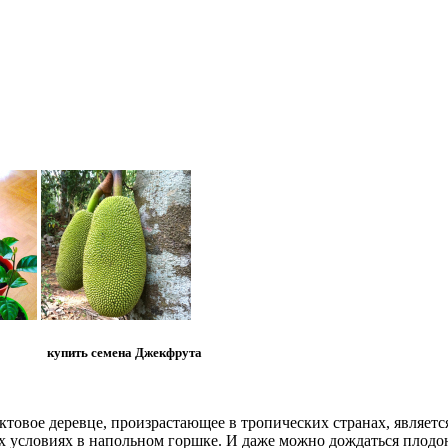
купить семена Джекфрута
ктовое деревце, произрастающее в тропических странах, являет
ых условиях в напольном горшке. И даже можно дождаться плод