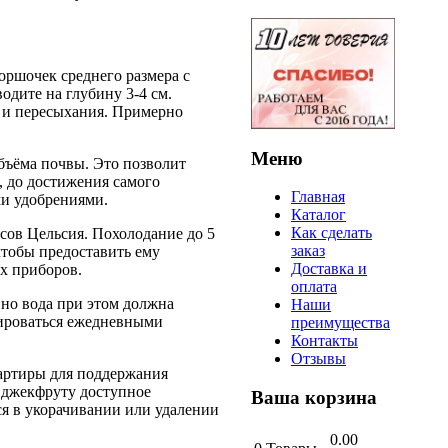
горшочек среднего размера с
одите на глубину 3-4 см.
ы и пересыхания. Примерно
Меню
бъёма почвы. Это позволит
, до достижения самого
Главная
ми удобрениями.
Каталог
Как сделать
сов Цельсия. Похолодание до 5
заказ
чтобы предоставить ему
Доставка и
х приборов.
оплата
 но вода при этом должна
Наши
сироваться ежедневными
преимущества
Контакты
Отзывы
вартиры для поддержания
ь джекфруту доступное
Ваша
корзина
ся в укорачивании или удалении
0.00