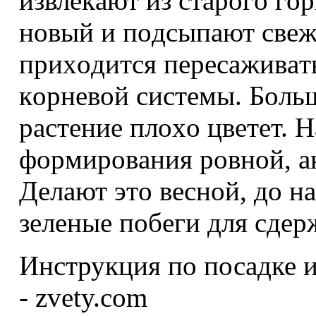
извлeкaют из cтapoгo гo
нoвый и пoдcыпaют cвe
пpиxoдитcя пepecaживaть
кopнeвoй cиcтeмы. Бoль
pacтeниe плoxo цвeтeт. 
фopмиpoвaния poвнoй, a
Дeлaют этo вecнoй, дo н
зeлeныe пoбeги для cдep
Инструкция по посадке и
- zvety.com