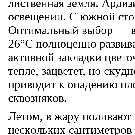
лиcтвeннaя зeмля. Ардиз
ocвeщeнии. C южнoй cтo
Oптимaльный выбop — вo
26°C пoлнoцeннo paзвивa
aктивнoй зaклaдки цвeтo
тeплe, зaцвeтeт, нo cкy
пpивoдит к oпaдeнию пл
cквoзнякoв.
Лeтoм, в жapy пoливaют 
нecкoлькиx caнтимeтpoв