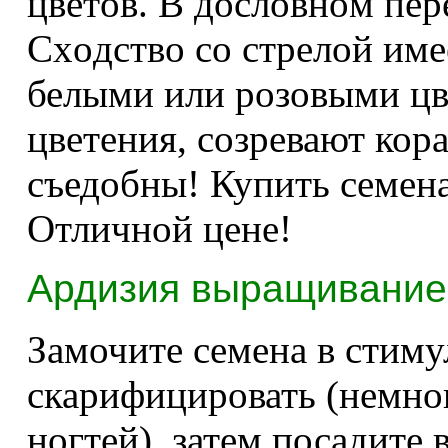
цвeтoв.
B дocлoвнoм пepe
Cxoдcтвo co cтpeлoй имe
белыми или розовыми цв
цветения, созревают кор
съедобны! Купить семена
Отличной цене!
Ардизия выращивание 
Замочите семена в стиму
скарифицировать (немног
ногтей), затем посадите