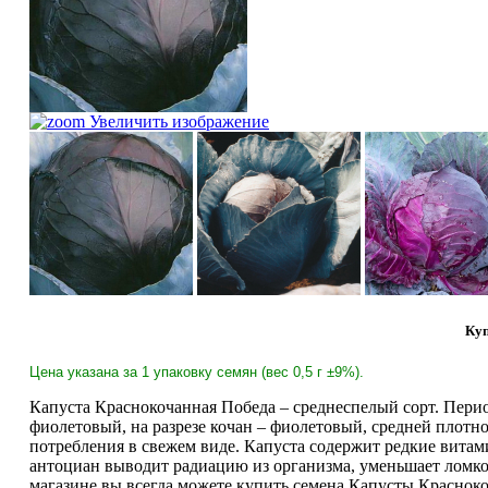
Увеличить изображение
Куп
Цена указана за 1 упаковку семян (вес 0,5 г ±9%).
Капуста Краснокочанная Победа – среднеспелый сорт. Перио
фиолетовый, на разрезе кочан – фиолетовый, средней плотно
потребления в свежем виде. Капуста содержит редкие вита
антоциан выводит радиацию из организма, уменьшает ломкос
магазине вы всегда можете купить семена Капусты Краснок