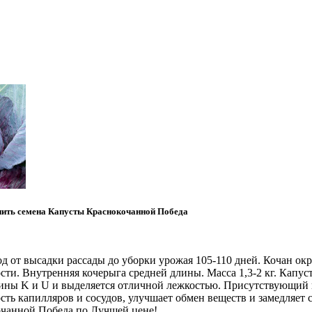
ить семена Капусты Краснокочанной Победа
д от высадки рассады до уборки урожая 105-110 дней. Кочан окр
сти. Внутренняя кочерыга средней длины. Масса 1,3-2 кг. Капус
мины K и U и выделяется отличной лежкостью. Присутствующий 
ть капилляров и сосудов, улучшает обмен веществ и замедляет с
очанной Победа по Лучшей цене!