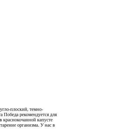
угло-плоский, темно-
та Победа рекомендуется для
в краснокочанной капусте
тарение организма. У нас в